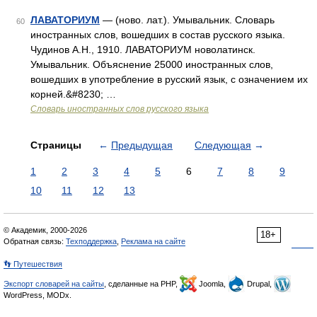
ЛАВАТОРИУМ
— (ново. лат.). Умывальник. Словарь
60
иностранных слов, вошедших в состав русского языка.
Чудинов А.Н., 1910. ЛАВАТОРИУМ новолатинск.
Умывальник. Объяснение 25000 иностранных слов,
вошедших в употребление в русский язык, с означением их
корней.&#8230; …
Словарь иностранных слов русского языка
Страницы
←
Предыдущая
Следующая
→
1
2
3
4
5
6
7
8
9
10
11
12
13
© Академик, 2000-2026
18+
Обратная связь:
Техподдержка
,
Реклама на сайте
👣 Путешествия
Экспорт словарей на сайты
, сделанные на PHP,
Joomla,
Drupal,
WordPress, MODx.