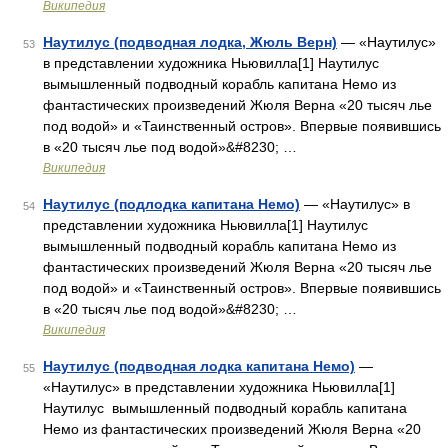
Википедия
Наутилус (подводная лодка, Жюль Верн)
— «Наутилус»
53
в представлении художника Ньювилла[1] Наутилус
вымышленный подводный корабль капитана Немо из
фантастических произведений Жюля Верна «20 тысяч лье
под водой» и «Таинственный остров». Впервые появившись
в «20 тысяч лье под водой»&#8230; …
Википедия
Наутилус (подлодка капитана Немо)
— «Наутилус» в
54
представлении художника Ньювилла[1] Наутилус
вымышленный подводный корабль капитана Немо из
фантастических произведений Жюля Верна «20 тысяч лье
под водой» и «Таинственный остров». Впервые появившись
в «20 тысяч лье под водой»&#8230; …
Википедия
Наутилус (подводная лодка капитана Немо)
—
55
«Наутилус» в представлении художника Ньювилла[1]
Наутилус вымышленный подводный корабль капитана
Немо из фантастических произведений Жюля Верна «20