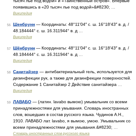
тысяч лье под водой» и «Таинственный остров». Впервые
появившись в «20 тысяч лье под водой»&#8230; …
Википедия
Шенбрунн
— Координаты: 48°11′04″ с. ш. 16°18′43″ в. д. /
56
48.184444° с. ш. 16.311944° в. д …
Википедия
Шёнбрунн
— Координаты: 48°11′04″ с. ш. 16°18′43″ в. д. /
57
48.184444° с. ш. 16.311944° в. д …
Википедия
Санитайзер
— антибактериальный гель, используется для
58
дезинфекции рук, а также для дезинфекции поверхностей.
Содержание 1 Санитайзер 2 Действие санитайзера …
Википедия
ЛАВАБО
— (латин. lavabo вымою) умывальник со всеми
59
принадлежностями для умывания. Словарь иностранных
слов, вошедших в состав русского языка. Чудинов А.Н.,
1910. ЛАВАБО лат. lavabo, я вымою, умою. Умывальник со
всеми принадлежностями для умывания.&#8230; …
Словарь иностранных слов русского языка